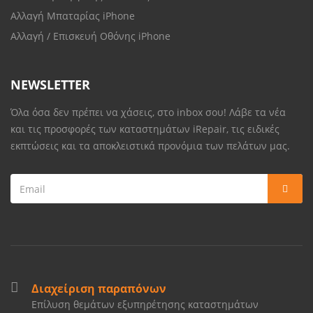
Αλλαγή Μπαταρίας iPhone
Αλλαγή / Επισκευή Οθόνης iPhone
NEWSLETTER
Όλα όσα δεν πρέπει να χάσεις, στο inbox σου! Λάβε τα νέα
και τις προσφορές των καταστημάτων iRepair, τις ειδικές
εκπτώσεις και τα αποκλειστικά προνόμια των πελάτων μας.
Διαχείριση παραπόνων
Επίλυση θεμάτων εξυπηρέτησης καταστημάτων