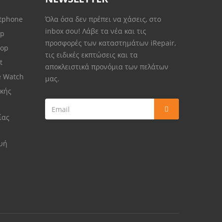
rtphone
Όλα όσα δεν πρέπει να χάσεις, στο
inbox σου! Λάβε τα νέα και τις
op
προσφορές των καταστημάτων iRepair,
top
τις ειδικές εκπτώσεις και τα
et
αποκλειστικά προνόμια των πελάτων
e Watch
μας.
κής
ίας
ευή