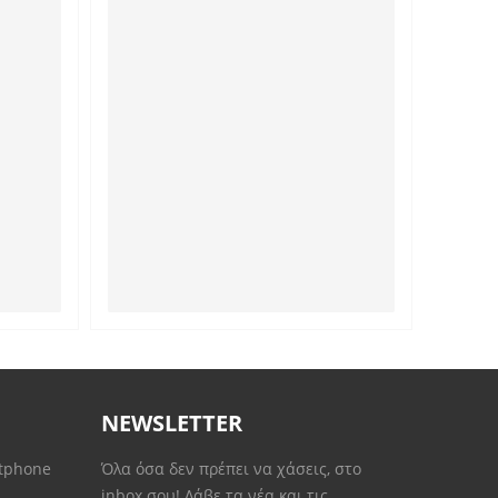
NEWSLETTER
rtphone
Όλα όσα δεν πρέπει να χάσεις, στο
inbox σου! Λάβε τα νέα και τις