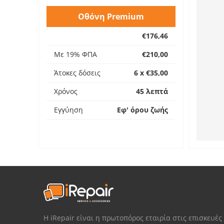
Οθόνη Premium
€176,46
Με 19% ΦΠΑ
€210,00
Άτοκες δόσεις
6 x €35,00
Χρόνος
45 λεπτά
Εγγύηση
Εφ' όρου ζωής
Η iRepair είναι η πρωτοπόρος εταιρία στις επισκευές