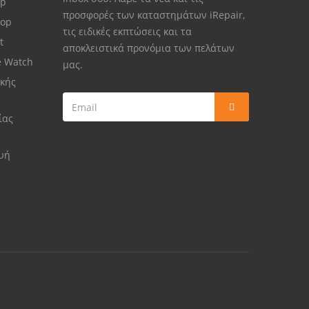
op
προσφορές των καταστημάτων iRepair,
top
τις ειδικές εκπτώσεις και τα
et
αποκλειστικά προνόμια των πελάτων
e Watch
μας.
κής
ίας
ευή