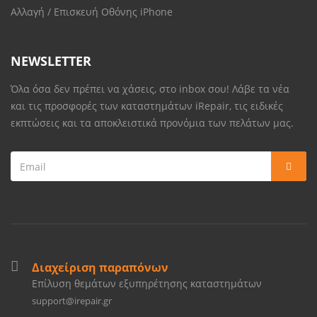
Αλλαγή / Επισκευή Οθόνης iPhone
NEWSLETTER
Όλα όσα δεν πρέπει να χάσεις, στο inbox σου! Λάβε τα νέα
και τις προσφορές των καταστημάτων iRepair, τις ειδικές
εκπτώσεις και τα αποκλειστικά προνόμια των πελάτων μας.
Διαχείριση παραπόνων
Επίλυση θεμάτων εξυπηρέτησης καταστημάτων
support@irepair.gr