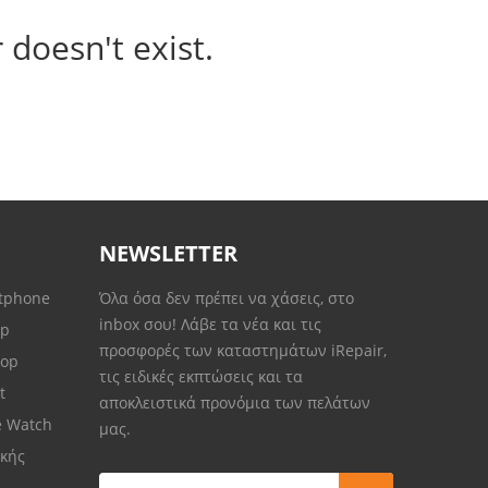
 doesn't exist.
NEWSLETTER
rtphone
Όλα όσα δεν πρέπει να χάσεις, στο
inbox σου! Λάβε τα νέα και τις
op
προσφορές των καταστημάτων iRepair,
top
τις ειδικές εκπτώσεις και τα
et
αποκλειστικά προνόμια των πελάτων
e Watch
μας.
κής