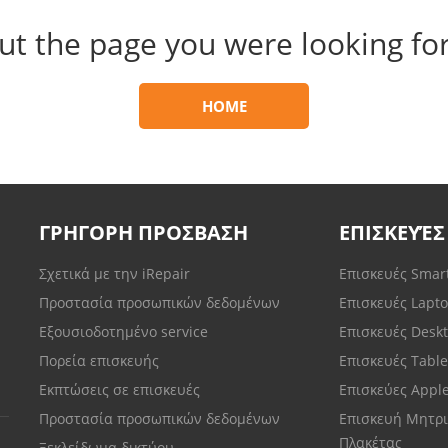
ut the page you were looking for
HOME
ΓΡΗΓΟΡΗ ΠΡΟΣΒΑΣΗ
ΕΠΙΣΚΕΥΈΣ
Σχετικά με την iRepair
Επισκευές Sma
Προστασία προσωπικών δεδομένων
Επισκευές Lapt
Εξουσιοδοτημένο service
Επισκευές Desk
Πορεία επισκευής
Επισκευές Tabl
Εκπτώσεις σε επισκευές
Επισκεύες Appl
Προστασία προσωπικών δεδομένων
Επισκευή Μητρι
Πλακέτας
Ξεκλείδωμα δικτύου