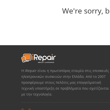
We're sorry, b
Η iRepair είναι η πρωτοπόρος εταιρία στις επισκευές
ηλεκτρονικών συσκευών στην Ελλάδα. Από το 2007
προσφέρουμε στους πελάτες μας επαγγελματική
τεχνική υποστήριξη σε προβλήματα που σχετίζονται
με την τεχνολογία.