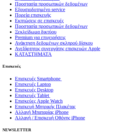
Προστασία προσωπικών δεδομένων
Εξουσιοδοτημένο service
Πορεία επισκευής
Εκπτώσεις σε επισκευές
Προστασία προσωπικών δεδομένων
Ξεκλείδωμα δικτύου
Premium για επιχειρήσεις
Ανάκτηση δεδομένων σκληρού δίσκου
Ανεξάρτητος συνεργάτης επισκευών Apple
ΚΑΤΑΣΤΗΜΑΤΑ
Επισκευές
Επισκευές Smartphone
Επισκευές Laptop
Επισκευές Desktop
Επισκευές Tablet
Επισκεύες Apple Watch
Επισκευή Μητρικής Πλακέτας
Αλλαγή Μπαταρίας iPhone
Αλλαγή / Επισκευή Οθόνης iPhone
NEWSLETTER