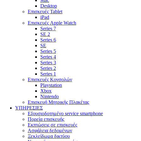
Mac
Desktop
Επισκευές Tablet
iPad
Επισκευές Apple Watch
Series 7
SE 2
Series 6
SE
Series 5
Series 4
Series 3
Series 2
Series 1
Επισκευές Κονσολών
Playstation
Xbox
Nintendo
Επισκευή Μητρικής Πλακέτας
YΠΗΡΕΣΙΕΣ
Εξουσιοδοτημένο service smartphone
Πορεία επισκευής
Εκπτώσεις σε επισκευές
Ασφάλεια δεδομένων
Ξεκλείδωμα δικτύου