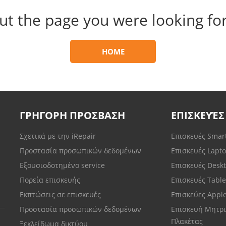
ut the page you were looking for
HOME
ΓΡΗΓΟΡΗ ΠΡΟΣΒΑΣΗ
ΕΠΙΣΚΕΥΈΣ
Σχετικά με την iRepair
Επισκευές Sma
Προστασία προσωπικών δεδομένων
Επισκευές Lapt
Εξουσιοδοτημένο service
Επισκευές Desk
Πορεία επισκευής
Επισκευές Tabl
Εκπτώσεις σε επισκευές
Επισκεύες Appl
Προστασία προσωπικών δεδομένων
Επισκευή Μητρι
Πλακέτας
Ξεκλείδωμα δικτύου