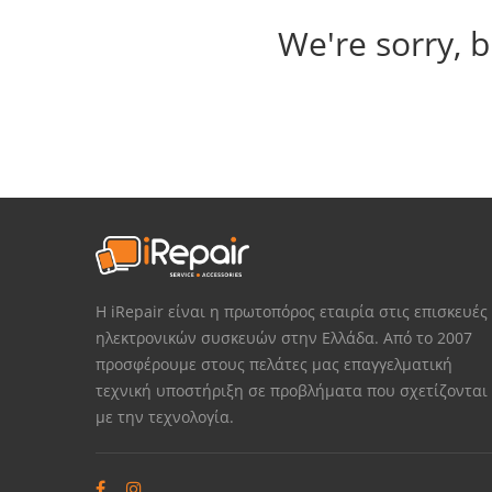
We're sorry, b
Η iRepair είναι η πρωτοπόρος εταιρία στις επισκευές
ηλεκτρονικών συσκευών στην Ελλάδα. Από το 2007
προσφέρουμε στους πελάτες μας επαγγελματική
τεχνική υποστήριξη σε προβλήματα που σχετίζονται
με την τεχνολογία.