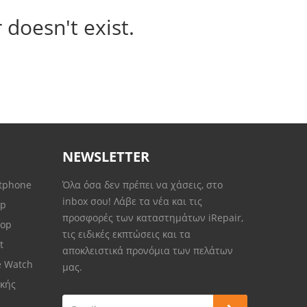
 doesn't exist.
NEWSLETTER
rtphone
Όλα όσα δεν πρέπει να χάσεις, στο
inbox σου! Λάβε τα νέα και τις
op
προσφορές των καταστημάτων iRepair,
top
τις ειδικές εκπτώσεις και τα
et
αποκλειστικά προνόμια των πελάτων
e Watch
μας.
κής