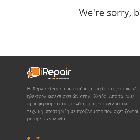
We're sorry, b
Η iRepair είναι η πρωτοπόρος εταιρία στις επισκευές
ηλεκτρονικών συσκευών στην Ελλάδα. Από το 2007
προσφέρουμε στους πελάτες μας επαγγελματική
τεχνική υποστήριξη σε προβλήματα που σχετίζονται
με την τεχνολογία.