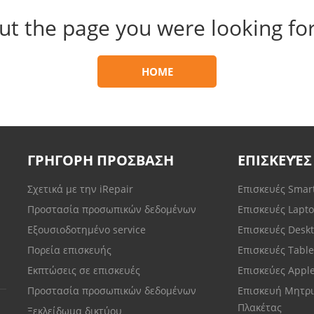
ut the page you were looking for
HOME
ΓΡΗΓΟΡΗ ΠΡΟΣΒΑΣΗ
ΕΠΙΣΚΕΥΈΣ
Σχετικά με την iRepair
Επισκευές Sma
Προστασία προσωπικών δεδομένων
Επισκευές Lapt
Εξουσιοδοτημένο service
Επισκευές Desk
Πορεία επισκευής
Επισκευές Tabl
Εκπτώσεις σε επισκευές
Επισκεύες Appl
Προστασία προσωπικών δεδομένων
Επισκευή Μητρι
Πλακέτας
Ξεκλείδωμα δικτύου