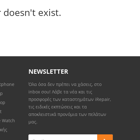
 doesn't exist.
NEWSLETTER
rtphone
Όλα όσα δεν πρέπει να χάσεις, στο
inbox σου! Λάβε τα νέα και τις
op
προσφορές των καταστημάτων iRepair,
top
τις ειδικές εκπτώσεις και τα
et
αποκλειστικά προνόμια των πελάτων
e Watch
μας.
κής