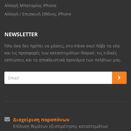
Αλλαγή Μπαταρίας iPhone
Αλλαγή / Επισκευή Οθόνης iPhone
NEWSLETTER
Όλα όσα δεν πρέπει να χάσεις, στο inbox σου! Λάβε τα νέα
και τις προσφορές των καταστημάτων iRepair, τις ειδικές
εκπτώσεις και τα αποκλειστικά προνόμια των πελάτων μας.
Διαχείριση παραπόνων
Επίλυση θεμάτων εξυπηρέτησης καταστημάτων