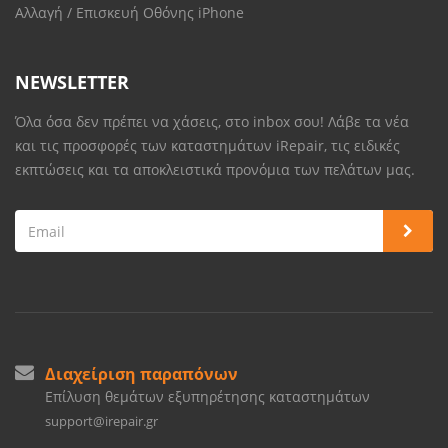
Αλλαγή / Επισκευή Οθόνης iPhone
NEWSLETTER
Όλα όσα δεν πρέπει να χάσεις, στο inbox σου! Λάβε τα νέα
και τις προσφορές των καταστημάτων iRepair, τις ειδικές
εκπτώσεις και τα αποκλειστικά προνόμια των πελάτων μας.
Διαχείριση παραπόνων
Επίλυση θεμάτων εξυπηρέτησης καταστημάτων
support@irepair.gr