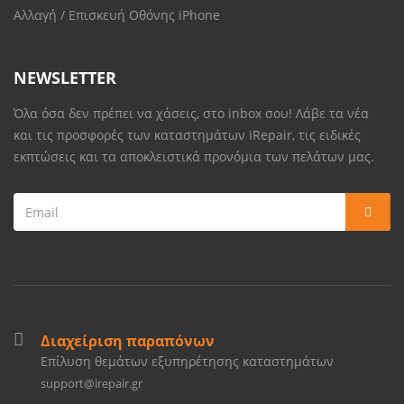
Αλλαγή / Επισκευή Οθόνης iPhone
NEWSLETTER
Όλα όσα δεν πρέπει να χάσεις, στο inbox σου! Λάβε τα νέα
και τις προσφορές των καταστημάτων iRepair, τις ειδικές
εκπτώσεις και τα αποκλειστικά προνόμια των πελάτων μας.
Διαχείριση παραπόνων
Επίλυση θεμάτων εξυπηρέτησης καταστημάτων
support@irepair.gr