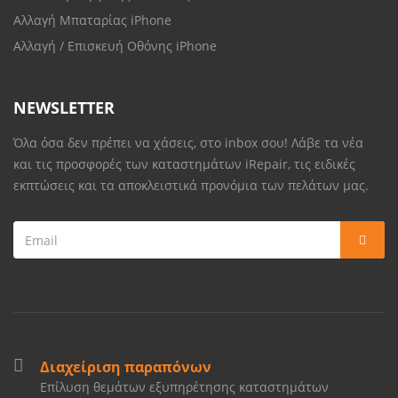
Αλλαγή Μπαταρίας iPhone
Αλλαγή / Επισκευή Οθόνης iPhone
NEWSLETTER
Όλα όσα δεν πρέπει να χάσεις, στο inbox σου! Λάβε τα νέα
και τις προσφορές των καταστημάτων iRepair, τις ειδικές
εκπτώσεις και τα αποκλειστικά προνόμια των πελάτων μας.
Διαχείριση παραπόνων
Επίλυση θεμάτων εξυπηρέτησης καταστημάτων