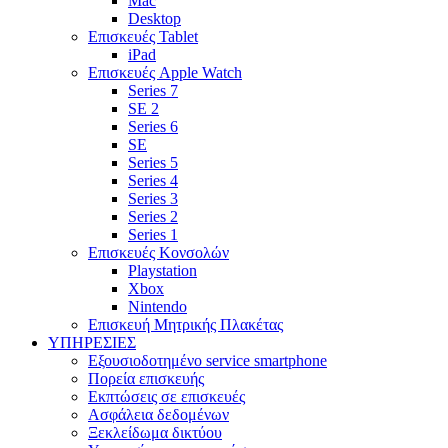
Mac
Desktop
Επισκευές Tablet
iPad
Επισκευές Apple Watch
Series 7
SE 2
Series 6
SE
Series 5
Series 4
Series 3
Series 2
Series 1
Επισκευές Κονσολών
Playstation
Xbox
Nintendo
Επισκευή Μητρικής Πλακέτας
YΠΗΡΕΣΙΕΣ
Εξουσιοδοτημένο service smartphone
Πορεία επισκευής
Εκπτώσεις σε επισκευές
Ασφάλεια δεδομένων
Ξεκλείδωμα δικτύου