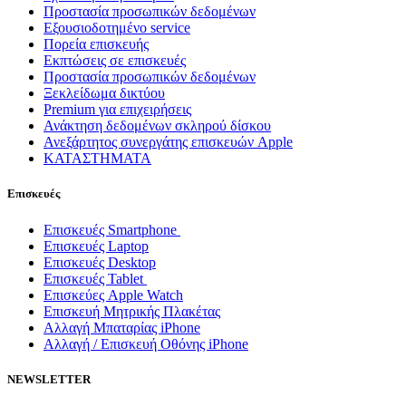
Προστασία προσωπικών δεδομένων
Εξουσιοδοτημένο service
Πορεία επισκευής
Εκπτώσεις σε επισκευές
Προστασία προσωπικών δεδομένων
Ξεκλείδωμα δικτύου
Premium για επιχειρήσεις
Ανάκτηση δεδομένων σκληρού δίσκου
Ανεξάρτητος συνεργάτης επισκευών Apple
ΚΑΤΑΣΤΗΜΑΤΑ
Επισκευές
Επισκευές Smartphone
Επισκευές Laptop
Επισκευές Desktop
Επισκευές Tablet
Επισκεύες Apple Watch
Επισκευή Μητρικής Πλακέτας
Αλλαγή Μπαταρίας iPhone
Αλλαγή / Επισκευή Οθόνης iPhone
NEWSLETTER