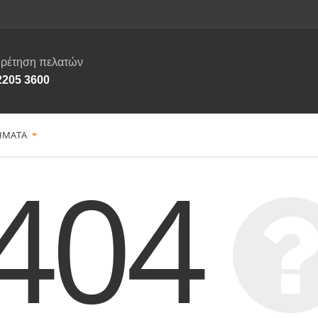
ρέτηση πελατών
2205 3600
ΗΜΑΤΑ
404