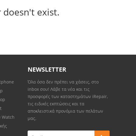
 doesn't exist.
NEWSLETTER
rtphone
Όλα όσα δεν πρέπει να χάσεις, στο
inbox σου! Λάβε τα νέα και τις
op
προσφορές των καταστημάτων iRepair,
top
τις ειδικές εκπτώσεις και τα
et
αποκλειστικά προνόμια των πελάτων
e Watch
μας.
κής