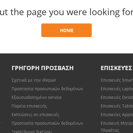
ut the page you were looking for
HOME
ΓΡΗΓΟΡΗ ΠΡΟΣΒΑΣΗ
ΕΠΙΣΚΕΥΈΣ
Σχετικά με την iRepair
Επισκευές Sma
Προστασία προσωπικών δεδομένων
Επισκευές Lapt
Εξουσιοδοτημένο service
Επισκευές Desk
Πορεία επισκευής
Επισκευές Tabl
Εκπτώσεις σε επισκευές
Επισκεύες Appl
Προστασία προσωπικών δεδομένων
Επισκευή Μητρι
Πλακέτας
Ξεκλείδωμα δικτύου