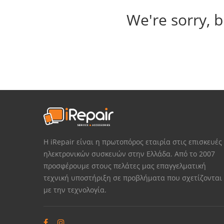
We're sorry, b
Η iRepair είναι η πρωτοπόρος εταιρία στις επισκευές
ηλεκτρονικών συσκευών στην Ελλάδα. Από το 2007
προσφέρουμε στους πελάτες μας επαγγελματική
τεχνική υποστήριξη σε προβλήματα που σχετίζονται
με την τεχνολογία.