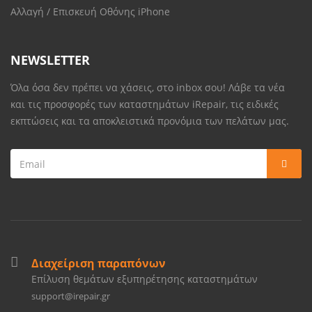
Αλλαγή / Επισκευή Οθόνης iPhone
NEWSLETTER
Όλα όσα δεν πρέπει να χάσεις, στο inbox σου! Λάβε τα νέα
και τις προσφορές των καταστημάτων iRepair, τις ειδικές
εκπτώσεις και τα αποκλειστικά προνόμια των πελάτων μας.
Διαχείριση παραπόνων
Επίλυση θεμάτων εξυπηρέτησης καταστημάτων
support@irepair.gr