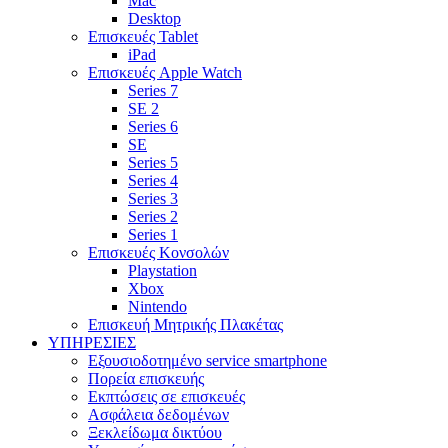
Mac
Desktop
Επισκευές Tablet
iPad
Επισκευές Apple Watch
Series 7
SE 2
Series 6
SE
Series 5
Series 4
Series 3
Series 2
Series 1
Επισκευές Κονσολών
Playstation
Xbox
Nintendo
Επισκευή Μητρικής Πλακέτας
YΠΗΡΕΣΙΕΣ
Εξουσιοδοτημένο service smartphone
Πορεία επισκευής
Εκπτώσεις σε επισκευές
Ασφάλεια δεδομένων
Ξεκλείδωμα δικτύου