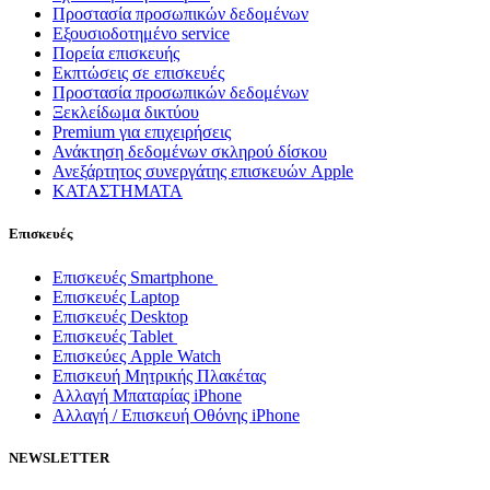
Προστασία προσωπικών δεδομένων
Εξουσιοδοτημένο service
Πορεία επισκευής
Εκπτώσεις σε επισκευές
Προστασία προσωπικών δεδομένων
Ξεκλείδωμα δικτύου
Premium για επιχειρήσεις
Ανάκτηση δεδομένων σκληρού δίσκου
Ανεξάρτητος συνεργάτης επισκευών Apple
ΚΑΤΑΣΤΗΜΑΤΑ
Επισκευές
Επισκευές Smartphone
Επισκευές Laptop
Επισκευές Desktop
Επισκευές Tablet
Επισκεύες Apple Watch
Επισκευή Μητρικής Πλακέτας
Αλλαγή Μπαταρίας iPhone
Αλλαγή / Επισκευή Οθόνης iPhone
NEWSLETTER