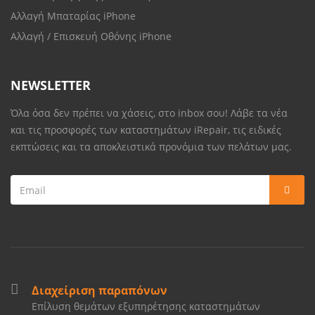
Αλλαγή Μπαταρίας iPhone
Αλλαγή / Επισκευή Οθόνης iPhone
NEWSLETTER
Όλα όσα δεν πρέπει να χάσεις, στο inbox σου! Λάβε τα νέα
και τις προσφορές των καταστημάτων iRepair, τις ειδικές
εκπτώσεις και τα αποκλειστικά προνόμια των πελάτων μας.
Διαχείριση παραπόνων
Επίλυση θεμάτων εξυπηρέτησης καταστημάτων