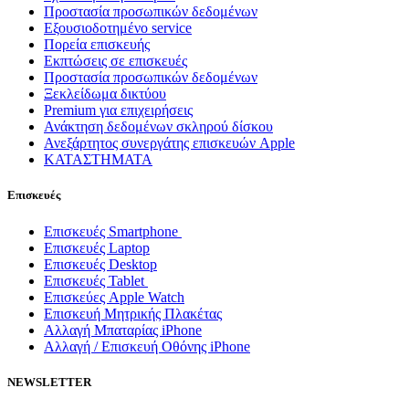
Προστασία προσωπικών δεδομένων
Εξουσιοδοτημένο service
Πορεία επισκευής
Εκπτώσεις σε επισκευές
Προστασία προσωπικών δεδομένων
Ξεκλείδωμα δικτύου
Premium για επιχειρήσεις
Ανάκτηση δεδομένων σκληρού δίσκου
Ανεξάρτητος συνεργάτης επισκευών Apple
ΚΑΤΑΣΤΗΜΑΤΑ
Επισκευές
Επισκευές Smartphone
Επισκευές Laptop
Επισκευές Desktop
Επισκευές Tablet
Επισκεύες Apple Watch
Επισκευή Μητρικής Πλακέτας
Αλλαγή Μπαταρίας iPhone
Αλλαγή / Επισκευή Οθόνης iPhone
NEWSLETTER