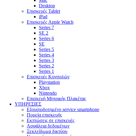
Mac
Desktop
Επισκευές Tablet
iPad
Επισκευές Apple Watch
Series 7
SE 2
Series 6
SE
Series 5
Series 4
Series 3
Series 2
Series 1
Επισκευές Κονσολών
Playstation
Xbox
Nintendo
Επισκευή Μητρικής Πλακέτας
YΠΗΡΕΣΙΕΣ
Εξουσιοδοτημένο service smartphone
Πορεία επισκευής
Εκπτώσεις σε επισκευές
Ασφάλεια δεδομένων
Ξεκλείδωμα δικτύου