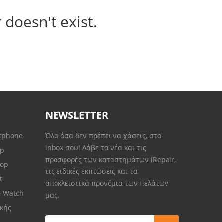
 doesn't exist.
NEWSLETTER
rtphone
Όλα όσα δεν πρέπει να χάσεις, στο
inbox σου! Λάβε τα νέα και τις
op
προσφορές των καταστημάτων iRepair,
top
τις ειδικές εκπτώσεις και τα
et
αποκλειστικά προνόμια των πελάτων
e Watch
μας.
κής