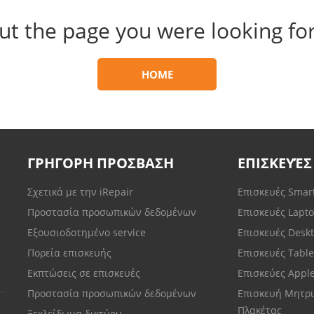
ut the page you were looking for
HOME
ΓΡΗΓΟΡΗ ΠΡΟΣΒΑΣΗ
ΕΠΙΣΚΕΥΈΣ
Σχετικά με την iRepair
Επισκευές Sma
Προστασία προσωπικών δεδομένων
Επισκευές Lapt
Εξουσιοδοτημένο service
Επισκευές Desk
Πορεία επισκευής
Επισκευές Tabl
Εκπτώσεις σε επισκευές
Επισκεύες Appl
Προστασία προσωπικών δεδομένων
Επισκευή Μητρι
Πλακέτας
Ξεκλείδωμα δικτύου