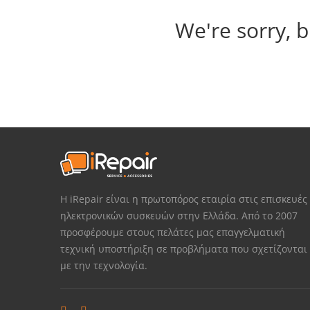
We're sorry, b
Η iRepair είναι η πρωτοπόρος εταιρία στις επισκευές
ηλεκτρονικών συσκευών στην Ελλάδα. Από το 2007
προσφέρουμε στους πελάτες μας επαγγελματική
τεχνική υποστήριξη σε προβλήματα που σχετίζονται
με την τεχνολογία.