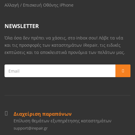
Αλλαγή / Επισκευή Οθόνης iPhone
NEWSLETTER
Όλα όσα δεν πρέπει να χάσεις, στο inbox σου! Λάβε τα νέα
και τις προσφορές των καταστημάτων iRepair, τις ειδικές
εκπτώσεις και τα αποκλειστικά προνόμια των πελάτων μας.
Διαχείριση παραπόνων
Επίλυση θεμάτων εξυπηρέτησης καταστημάτων
support@irepair.gr